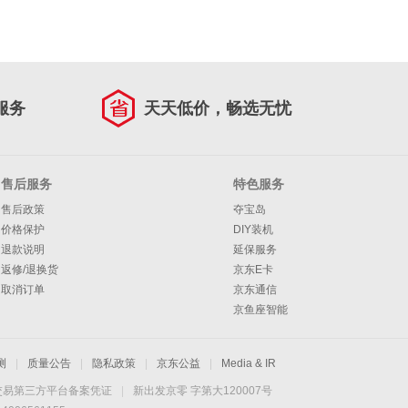
服务
天天低价，畅选无忧
售后服务
特色服务
售后政策
夺宝岛
价格保护
DIY装机
退款说明
延保服务
返修/退换货
京东E卡
取消订单
京东通信
京鱼座智能
测
|
质量公告
|
隐私政策
|
京东公益
|
Media & IR
交易第三方平台备案凭证
|
新出发京零 字第大120007号