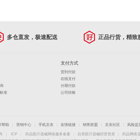
多仓直发，极速配送
正品行货，精致
支付方式
货到付款
在线支付
询
分期付款
标准
公司转账
家帮助
|
营销中心
|
手机京东
|
友情链接
|
销售联盟
|
京东社区
|
风险监
4号
|
ICP
|
药品医疗器械网络服务备案
|
自营医疗器械经营资质
|
药品网络