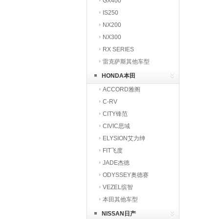
GX400
IS250
NX200
NX300
RX SERIES
雷克萨斯其他车型
HONDA本田
ACCORD雅阁
C-RV
CITY锋范
CIVIC思域
ELYSION艾力绅
FIT飞度
JADE杰德
ODYSSEY奥德赛
VEZEL缤智
本田其他车型
NISSAN日产