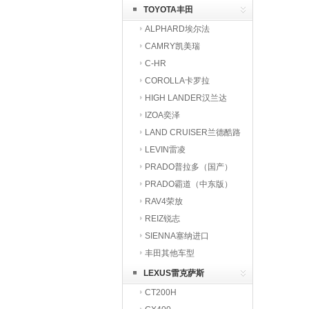
TOYOTA丰田
ALPHARD埃尔法
CAMRY凯美瑞
C-HR
COROLLA卡罗拉
HIGH LANDER汉兰达
IZOA奕泽
LAND CRUISER兰德酷路
泽
LEVIN雷凌
PRADO普拉多（国产）
PRADO霸道（中东版）
RAV4荣放
REIZ锐志
SIENNA塞纳进口
丰田其他车型
LEXUS雷克萨斯
CT200H